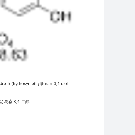
ydro-5-(hydroxymethyl)furan-3,4-diol
甲基)呋喃-3,4-二醇