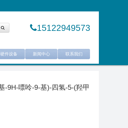
15122949573
硬件设备
新闻中心
联系我们
-羟基-9H-嘌呤-9-基)-四氢-5-(羟甲