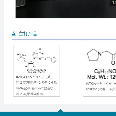
主打产品
(6S,9aS)-6-(4-羟基苄基)-N-
((2R,3R,
苄基-六氢-8-((萘-1-基)甲
喃-2-基)
基)-4,7-二氧-2H-吡嗪[1,2-a]
呤-9-基)
嘧啶-1(6H)-酰胺
喃-3,4-二